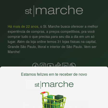
Há mais de 22 anos
, o St. Marche busca oferecer a melhor
experiência de compras, a preços competitivos, pra você
comprar tudo o que precisa para seu dia a dia em um só
lugar. Além da loja online temos 31 lojas físicas na capital,
Grande São Paulo, litoral e interior de São Paulo. Vem ser
Marche!
Estamos felizes em te receber de novo
Baixe nosso app