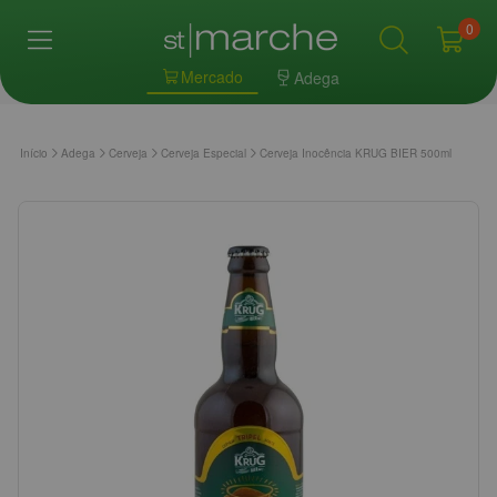
0
Mercado
Adega
Início
Adega
Cerveja
Cerveja Especial
Cerveja Inocência KRUG BIER 500ml