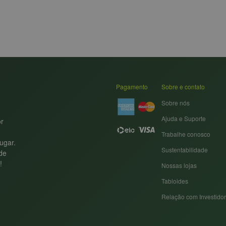
Pagamento
Sobre e contato
Sobre nós
Ajuda e Suporte
or
Trabalhe conosco
ugar.
Sustentabilidade
nde
!
Nossas lojas
Tabloides
Relação com Investido