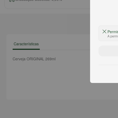
Permi
A permi
Características
Cerveja ORIGINAL 269ml