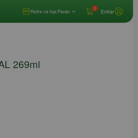
0
Entrar
Retire na loja:
Pavão
AL 269ml