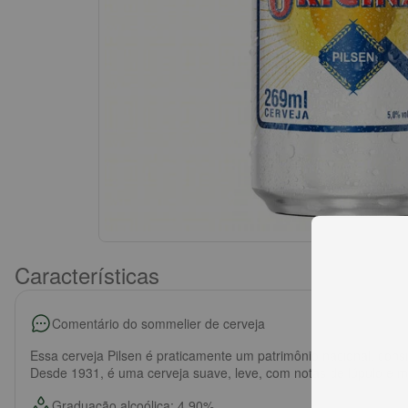
Características
Comentário do sommelier de cerveja
Essa cerveja Pilsen é praticamente um patrimônio nacional, cons
Desde 1931, é uma cerveja suave, leve, com notas de lúpulo e m
Graduação alcoólica: 4,90%