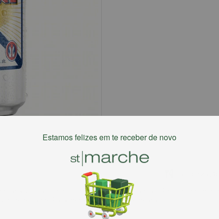
Estamos felizes em te receber de novo
Harmonizaçã
iderada um clássico em mesas de bar Brasil afora.
Petiscos de botec
uito refrescante. Para beber estupidamente gelada.