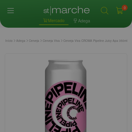
0
Mercado
Adega
Início
Adega
Cerveja
Cerveja Viva
Cerveja Viva CROMA Pipeline Juicy Apa 350ml