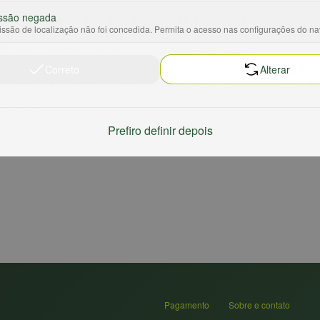
ssão negada
Volume Perfeito Nick Vick Nutri Action 240ml
. Este condicionador 
ssão de localização não foi concedida. Permita o acesso nas configurações do n
 e movimento natural. Ideal para todos os tipos de cabelo, este condi
o.
alha para aumentar a espessura dos fios e proporcionar volume dura
Correto
Alterar
 o cabelo macio ao toque. O resultado é um cabelo mais cheio, com um 
ction e sinta a diferença. Seus cabelos ficarão mais fortes, mais sa
s, o que significa que é seguro para todos os tipos de cabelo, até mes
cionário.
Prefiro definir depois
Pagamento
Sobre e contato