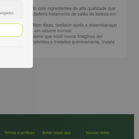
luxuoso é infundido com ingredientes de alta qualidade que
avegador.
cionador é um verdadeiro tratamento de salão de beleza em
douro, sem pesar. Além disso, também ajuda a desembaraçar
brilho saudável e um volume incrível.
udáveis e com um volume que você nunca imaginou ser
mo para cabelos coloridos e tratados quimicamente. Invista
Termos e políticas
Baixe nosso app
Nossas redes