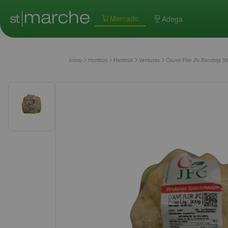
Mercado
Adega
Início
Hortifrúti
Hortifrúti
Verduras
Couve Flor Jfc Bandeja 3