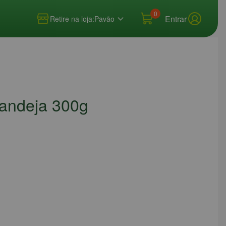
0
Entrar
Retire na loja:
Pavão
Bandeja 300g