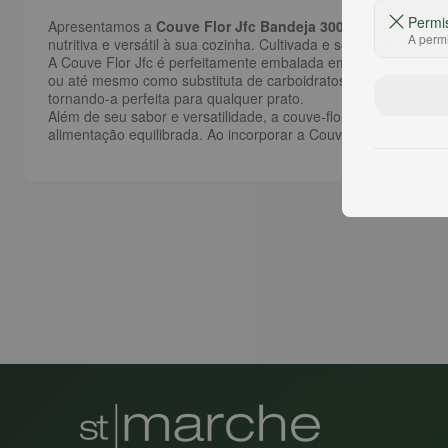
Permi
Apresentamos a
Couve Flor Jfc Bandeja 300g
, um item esse
A permi
nutritiva e versátil à sua cozinha. Cultivada e selecionada por
A Couve Flor Jfc é perfeitamente embalada em uma bandeja de
ou até mesmo como substituta de carboidratos em suas refeiçõe
tornando-a perfeita para qualquer prato.
Além de seu sabor e versatilidade, a couve-flor é conhecida 
alimentação equilibrada. Ao incorporar a Couve Flor Jfc Band