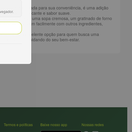
alidade, pré-embalada para sua conveniência, é uma adição
avegador.
brante, textura crocante e sabor suave.
. Seja para fazer uma sopa cremosa, um gratinado de forno
adável se misturam facilmente com outros ingredientes,
oxidantes, é uma excelente opção para quem busca uma
es, mas também cuidando do seu bem-estar.
Termos e políticas
Baixe nosso app
Nossas redes