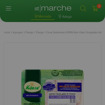
0
Mercado
Adega
Início
Açougue
Frango
Frango
Coxa Sobrecoxa KORIN Sem Osso Congelado 600g