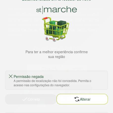
Há mais de 22 anos
, o St. Marche busca oferecer a melhor
experiência de compras, a preços competitivos, pra você
comprar tudo o que precisa para seu dia a dia em um só
lugar. Além da loja online temos 31 lojas físicas na capital,
Grande São Paulo, litoral e interior de São Paulo. Vem ser
Marche!
Para ter a melhor experiência confirme
sua região
Permissão negada
A permissão de localização não foi concedida. Permita o
Baixe nosso app
acesso nas configurações do navegador.
Correto
Alterar
HORTUS COMERCIO DE ALIMENTOS S.A