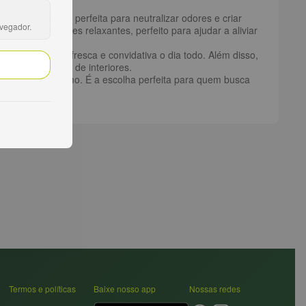
fusor é a solução perfeita para neutralizar odores e criar
avegador.
s propriedades relaxantes, perfeito para ajudar a aliviar
endo sua casa fresca e convidativa o dia todo. Além disso,
lquer decoração de interiores.
o no ajuste mínimo. É a escolha perfeita para quem busca
Termos e políticas
Baixe nosso app
Nossas redes