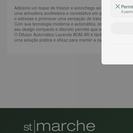
Permi
Adicione um toque de frescor e aconchego ao seu ambiente 
A permi
uma atmosfera acolhedora e convidativa em qualquer espaço da
o estresse e promover uma sensação de tranquilidade.
Com sua tecnologia moderna e automática, este difusor é proje
seu design compacto e discreto permite que seja colocado em 
O Difusor Automático Lavanda BOM AR é fácil de usar e recarr
uma solução prática e eficaz para manter a casa cheirosa e ac