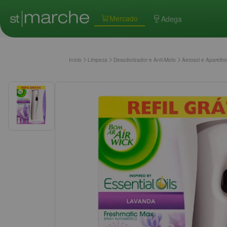
Mercado
Adega
Início
Limpeza
Desodorizador e Anti-Mofo
Aerosol e Aparelho