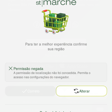
Grande São Paulo, litoral e interior de São Paulo. Vem ser
Marche!
Para ter a melhor experiência confirme
sua região
Baixe nosso app
Permissão negada
A permissão de localização não foi concedida. Permita o
acesso nas configurações do navegador.
HORTUS COMERCIO DE ALIMENTOS S.A
CNPJ: 09.000.493/0002-15
Correto
Alterar
Sobre e contato
Termos e políticas
Sobre nós
Termos de serviço
Ajuda e Suporte
Política de privacidade