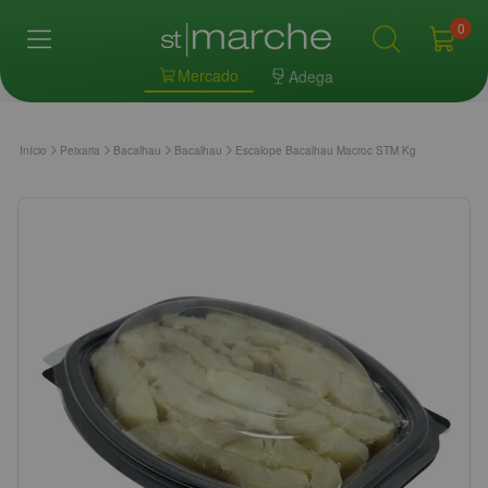
0
Mercado
Adega
Início
Peixaria
Bacalhau
Bacalhau
Escalope Bacalhau Macroc STM Kg