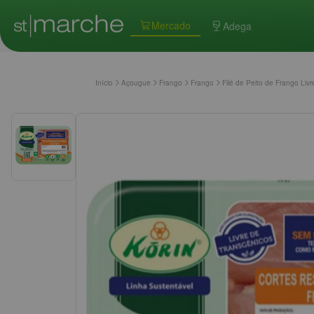
Mercado
Adega
Início
Açougue
Frango
Frango
Filé de Peito de Frango Li