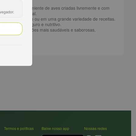
refeições. Proveniente de aves criadas livremente e com
avegador.
bilidade ambiental.
do, assado, cozido ou em uma grande variedade de receitas.
um alimento seguro e nutritivo.
Torne suas refeições mais saudáveis e saborosas,
Termos e políticas
Baixe nosso app
Nossas redes