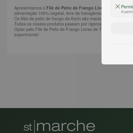
Permi
Apresentamos o
Filé de Peito de Frango Livres de Transg
A permi
alimentação 100% vegetal, livre de transgênicos e antibióticos
Os filés de peito de frango da Korin são macios, suculentos 
Todos os nossos produtos passam por rigorosos processos de c
Optar pelo Filé de Peito de Frango Livres de Transgênicos KO
experimente!