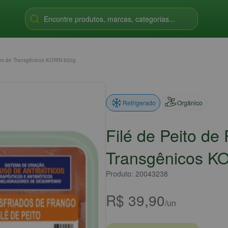
Encontre produtos, marcas, categorias...
vres de Transgênicos KORIN 600g
Orgânico
Refrigerado
Filé de Peito de
Transgênicos K
Produto: 20043238
R$ 39,90
/un