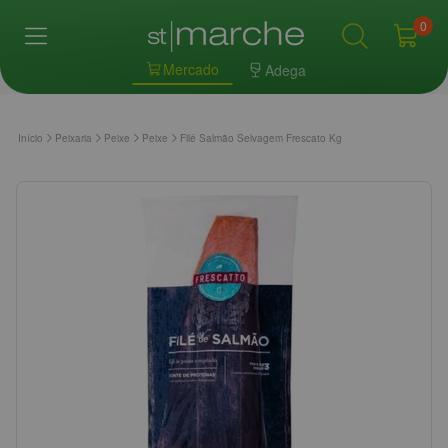
0
Mercado
Adega
Início
Peixaria
Peixe
Peixe
Filé Salmão Selvagem Frescato Kg