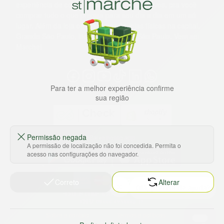
experiência de compras, a preços competitivos, pra você
comprar tudo o que precisa para seu dia a dia em um só
lugar. Além da loja online temos 31 lojas físicas na capital,
Grande São Paulo, litoral e interior de São Paulo. Vem ser
Marche!
Para ter a melhor experiência confirme
sua região
Permissão negada
Baixe nosso app
A permissão de localização não foi concedida. Permita o
acesso nas configurações do navegador.
Correto
Alterar
HORTUS COMERCIO DE ALIMENTOS S.A
CNPJ: 09.000.493/0002-15
Sobre e contato
Termos e políticas