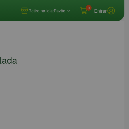
0
Entrar
Retire na loja:
Pavão
tada