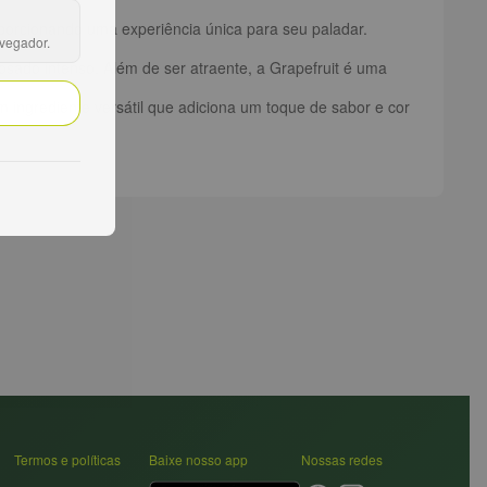
roporcionando uma experiência única para seu paladar.
avegador.
sado intenso. Além de ser atraente, a Grapefruit é uma
ingrediente versátil que adiciona um toque de sabor e cor
Termos e políticas
Baixe nosso app
Nossas redes