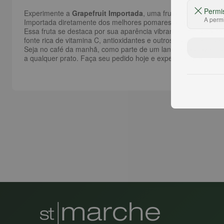
Permi
Experimente a
Grapefruit Importada
, uma fruta de paladar d
A permi
Importada diretamente dos melhores pomares ao redor do mun
Essa fruta se destaca por sua aparência vibrante, com uma ca
fonte rica de vitamina C, antioxidantes e outros nutrientes q
Seja no café da manhã, como parte de um lanche saudável ou e
a qualquer prato. Faça seu pedido hoje e experimente a combi