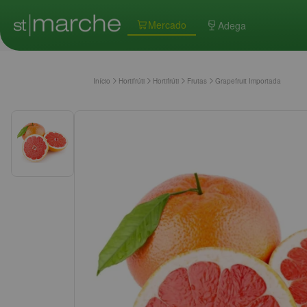
Mercado
Adega
Início
Hortifrúti
Hortifrúti
Frutas
Grapefruit Importada