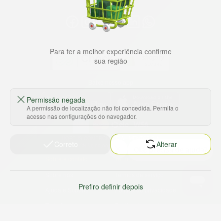
Para ter a melhor experiência confirme
sua região
Baixe nosso app
Permissão negada
A permissão de localização não foi concedida. Permita o
acesso nas configurações do navegador.
HORTUS COMERCIO DE ALIMENTOS S.A
Correto
Alterar
CNPJ: 09.000.493/0002-15
Sobre e contato
Termos e políticas
Sobre nós
Termos de serviço
Prefiro definir depois
Ajuda e Suporte
Política de privacidade
Trabalhe conosco
Política de reembolso
Sustentabilidade
Política de frete