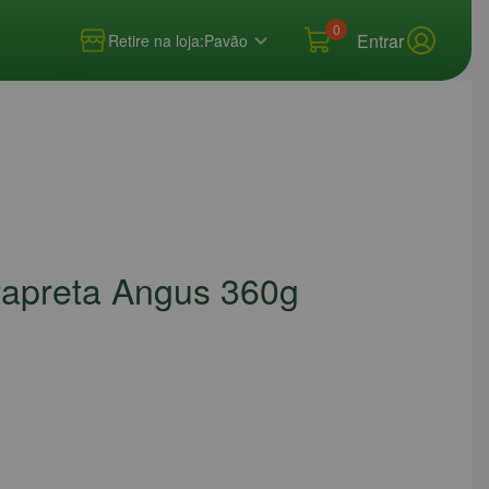
0
Entrar
Retire na loja:
Pavão
apreta Angus 360g