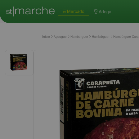
Mercado
Adega
Início
Açougue
Hambúrguer
Hambúrguer
Hambúrguer Cara