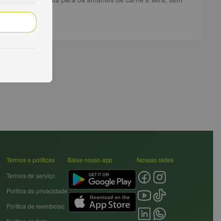
eições!
Termos e políticas
Baixe nosso app
Nossas redes
Termos de serviço
Política de privacidade
Política de reembolso