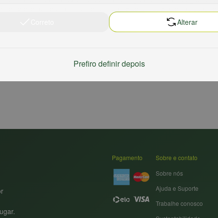
e este deleite ao seu carrinho de compras e dê um upgrade nas suas ref
Correto
Alterar
Prefiro definir depois
Pagamento
Sobre e contato
Sobre nós
Ajuda e Suporte
or
Trabalhe conosco
ugar.