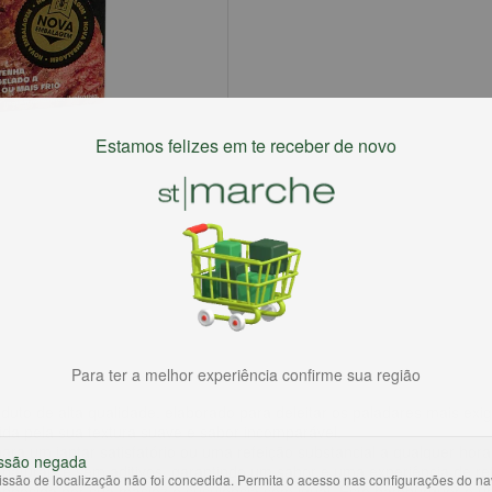
Estamos felizes em te receber de novo
Para ter a melhor experiência confirme sua região
oduto de alta qualidade, elaborado para deleitar os paladares mais ex
da pela sua textura suave e sabor incomparável.
a um jantar satisfatório ou uma refeição substancial a qualquer hora
ssão negada
naturais e sem aditivos, garantindo um sabor e uma experiência de ref
ssão de localização não foi concedida. Permita o acesso nas configurações do n
hecida por sua maciez e suculência sem igual. Este hambúrguer é um