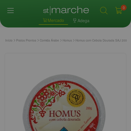
0
Mercado
Adega
Início
Pratos Prontos
Comida Árabe
Homus
Homus com Cebola Dourada SAJ 200g