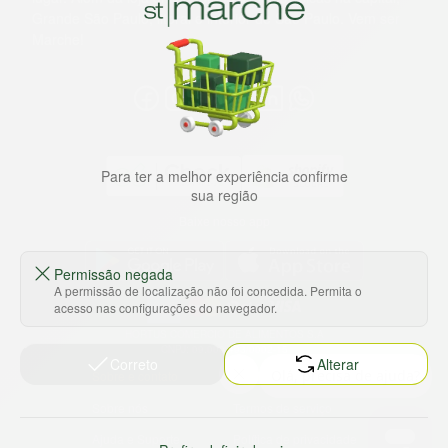
Grande São Paulo, litoral e interior de São Paulo. Vem ser
Marche!
Para ter a melhor experiência confirme
sua região
Baixe nosso app
Permissão negada
A permissão de localização não foi concedida. Permita o
acesso nas configurações do navegador.
HORTUS COMERCIO DE ALIMENTOS S.A
CNPJ: 09.000.493/0002-15
Correto
Alterar
Sobre e contato
Termos e políticas
Sobre nós
Termos de serviço
Ajuda e Suporte
Política de privacidade