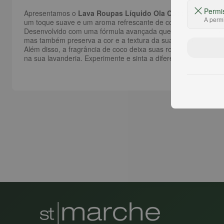
Permi
Apresentamos o
Lava Roupas Líquido Ola Coco 500ml
, seu
A permi
um toque suave e um aroma refrescante de coco. Um único frasc
Desenvolvido com uma fórmula avançada que limpa profundamente
mas também preserva a cor e a textura da sua roupa, tornando-
Além disso, a fragrância de coco deixa suas roupas perfumad
na sua lavanderia. Experimente e sinta a diferença!