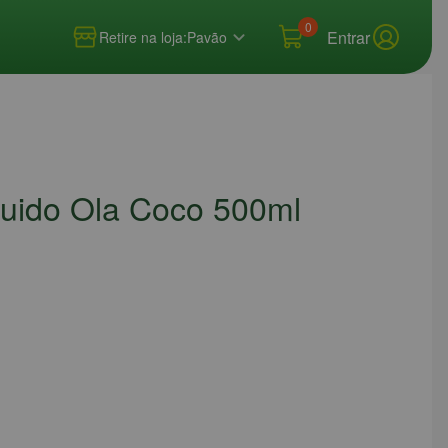
0
Entrar
Retire na loja:
Pavão
uido Ola Coco 500ml