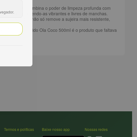
do, este produto combina o poder de limpeza profunda com
avegador.
uas roupas, mantendo-as vibrantes e livres de manchas.
uso diário. Ele não só remove a sujeira mais resistente,
ava Roupas Líquido Ola Coco 500ml é o produto que faltava
Termos e políticas
Baixe nosso app
Nossas redes