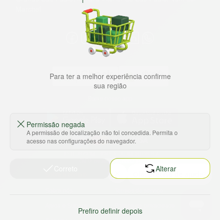
Marche!
Para ter a melhor experiência confirme
sua região
Baixe nosso app
Permissão negada
A permissão de localização não foi concedida. Permita o
acesso nas configurações do navegador.
HORTUS COMERCIO DE ALIMENTOS S.A
CNPJ: 09.000.493/0002-15
Correto
Alterar
Sobre e contato
Termos e políticas
Sobre nós
Termos de serviço
Ajuda e Suporte
Política de privacidade
Prefiro definir depois