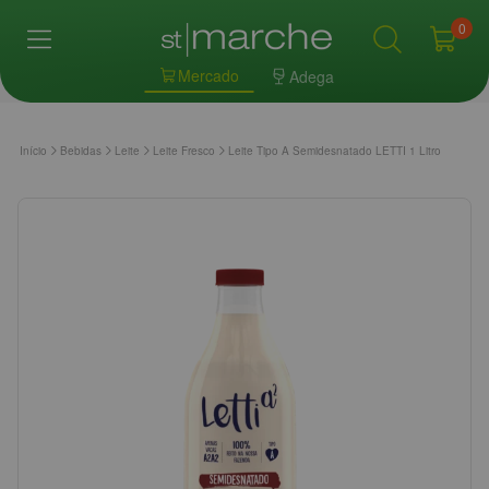
0
Mercado
Adega
Início
Bebidas
Leite
Leite Fresco
Leite Tipo A Semidesnatado LETTI 1 Litro