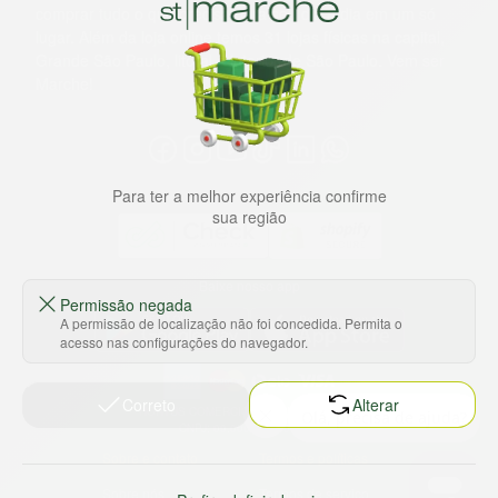
comprar tudo o que precisa para seu dia a dia em um só
lugar. Além da loja online temos 31 lojas físicas na capital,
Grande São Paulo, litoral e interior de São Paulo. Vem ser
Marche!
Para ter a melhor experiência confirme
sua região
Baixe nosso app
Permissão negada
A permissão de localização não foi concedida. Permita o
acesso nas configurações do navegador.
Correto
Alterar
HORTUS COMERCIO DE ALIMENTOS S.A
CNPJ: 09.000.493/0002-15
Sobre e contato
Termos e políticas
Sobre nós
Termos de serviço