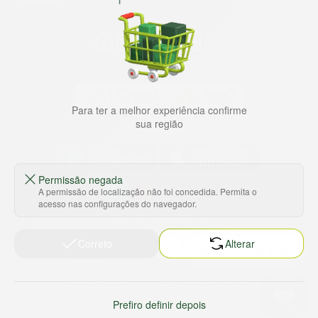
Marche!
Para ter a melhor experiência confirme
sua região
Baixe nosso app
Permissão negada
A permissão de localização não foi concedida. Permita o
acesso nas configurações do navegador.
HORTUS COMERCIO DE ALIMENTOS S.A
CNPJ: 09.000.493/0002-15
Sobre e contato
Termos e políticas
Correto
Alterar
Sobre nós
Termos de serviço
Ajuda e Suporte
Política de privacidade
Prefiro definir depois
Trabalhe conosco
Política de reembolso