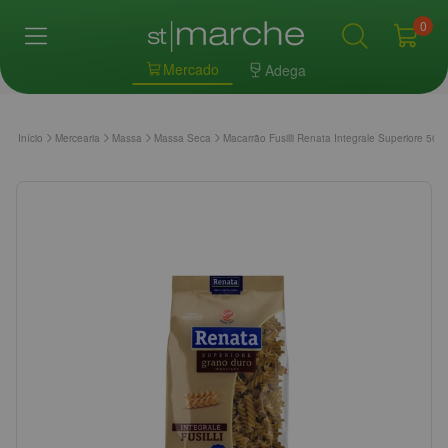
0
Mercado
Adega
Início
Mercearia
Massa
Massa Seca
Macarrão Fusilli Renata Integrale Superiore 500