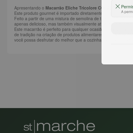
Permi
Apresentando o
Macarrão Eliche Tricolore COLAVITA 500g
,
A permi
Este produto gourmet é importado diretamente da Itália, conhe
Feito a partir de uma mistura de semolina de trigo duro, farinh
apenas delicioso, mas também visualmente atraente. Seu format
Este macarrão é perfeito para qualquer ocasião, seja um jant
de tradição na criação de produtos alimentares de alta qualid
você possa desfrutar do melhor que a cozinha italiana tem a of