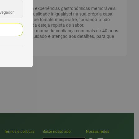
feições diárias em experiências gastronômicas memoráveis.
avegador.
esfrutar dessa qualidade inigualável na sua própria casa.
s vibrantes que vêm de tomate e espinafre, tornando-o não
 que cada garfada esteja repleta de sabor.
na. A Colavita, uma marca de confiança com mais de 40 anos
zido com o maior cuidado e atenção aos detalhes, para que
Termos e políticas
Baixe nosso app
Nossas redes