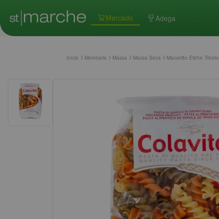
Mercado
Adega
Início
Mercearia
Massa
Massa Seca
Macarrão Eliche Tricol