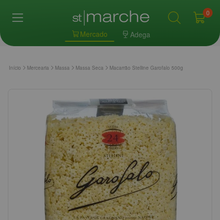
0
Mercado
Adega
Início
Mercearia
Massa
Massa Seca
Macarrão Stelline Garofalo 500g