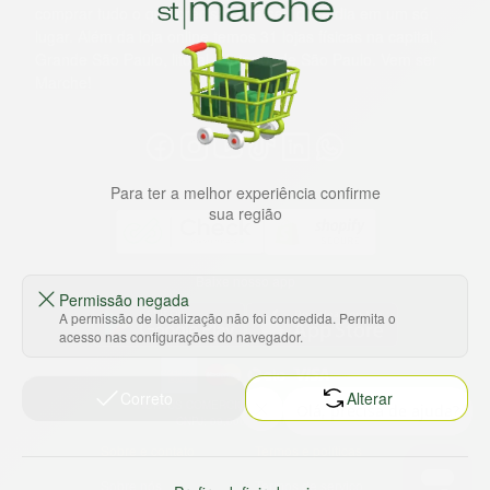
comprar tudo o que precisa para seu dia a dia em um só
lugar. Além da loja online temos 31 lojas físicas na capital,
Grande São Paulo, litoral e interior de São Paulo. Vem ser
Marche!
Para ter a melhor experiência confirme
sua região
Baixe nosso app
Permissão negada
A permissão de localização não foi concedida. Permita o
acesso nas configurações do navegador.
Correto
Alterar
HORTUS COMERCIO DE ALIMENTOS S.A
CNPJ: 09.000.493/0002-15
Sobre e contato
Termos e políticas
Sobre nós
Termos de serviço