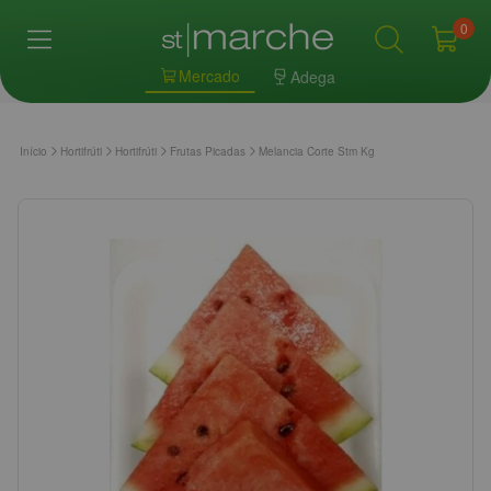
0
Mercado
Adega
Início
Hortifrúti
Hortifrúti
Frutas Picadas
Melancia Corte Stm Kg