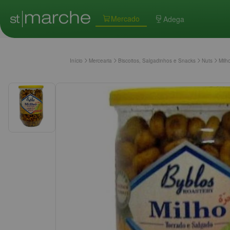
Mercado
Adega
Início
Mercearia
Biscoitos, Salgadinhos e Snacks
Nuts
Milh