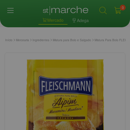
0
Mercado
Adega
Início
Mercearia
Ingredientes
Mistura para Bolo e Salgado
Mistura Para Bolo FLEI