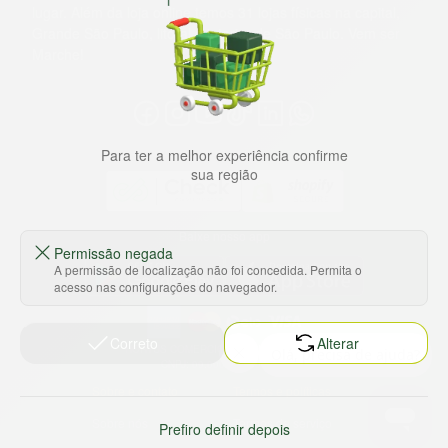
lugar. Além da loja online temos 31 lojas físicas na capital,
Grande São Paulo, litoral e interior de São Paulo. Vem ser
Marche!
Para ter a melhor experiência confirme
sua região
Baixe nosso app
Permissão negada
A permissão de localização não foi concedida. Permita o
acesso nas configurações do navegador.
Correto
Alterar
HORTUS COMERCIO DE ALIMENTOS S.A
CNPJ: 09.000.493/0002-15
Sobre e contato
Termos e políticas
Sobre nós
Termos de serviço
Prefiro definir depois