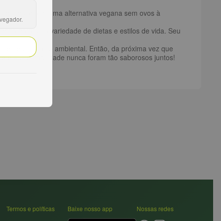
olho inovador é uma alternativa vegana sem ovos à
avegador.
lhosa para uma variedade de dietas e estilos de vida. Seu
amente o impacto ambiental. Então, da próxima vez que
e e sustentabilidade nunca foram tão saborosos juntos!
Termos e políticas
Baixe nosso app
Nossas redes