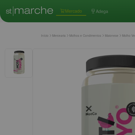
Mercado
Adega
Início
Mercearia
Molhos e Condimentos
Maionese
Molho Ve