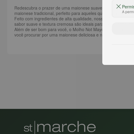
Permi
Redescubra o prazer de uma maionese suave e cremosa com
A permi
maionese tradicional, perfeito para aqueles que buscam opçõ
Feito com ingredientes de alta qualidade, nosso Molho Not May
sabor suave e textura cremosa são ideais para sanduíches, sa
Além de ser bom para você, o Molho Not Mayo também é bom pa
você procurar por uma maionese deliciosa e nutritiva, escolh