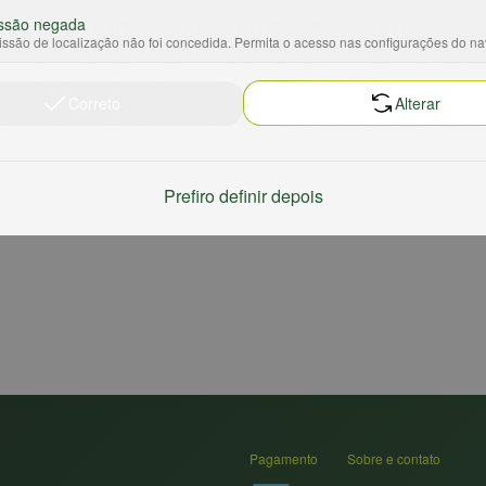
ssão negada
 o
Molho Vegetal Tipo Maionese Not Mayo Sem Ovos 450g
. Este m
ssão de localização não foi concedida. Permita o acesso nas configurações do n
es mais saudáveis e conscientes sem comprometer o sabor.
o é livre de colesterol, lactose e glúten, tornando-o uma opção maravi
ladas, molhos de imersão e muito mais.
Correto
Alterar
ra o planeta. O processo de produção consciente reduz significativ
a o Molho Vegetal Tipo Maionese Not Mayo Sem Ovos 450g. Sabor, saúd
Prefiro definir depois
Pagamento
Sobre e contato