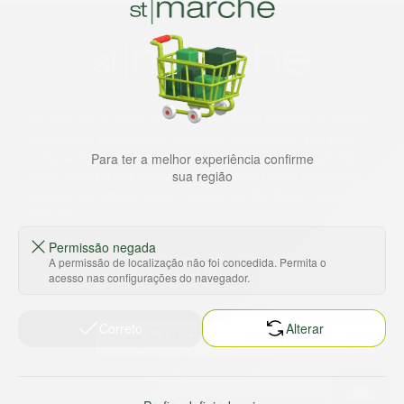
Há mais de 22 anos
, o St. Marche busca oferecer a melhor
experiência de compras, a preços competitivos, pra você
comprar tudo o que precisa para seu dia a dia em um só
Para ter a melhor experiência confirme
lugar. Além da loja online temos 31 lojas físicas na capital,
sua região
Grande São Paulo, litoral e interior de São Paulo. Vem ser
Marche!
Permissão negada
A permissão de localização não foi concedida. Permita o
acesso nas configurações do navegador.
Correto
Alterar
Baixe nosso app