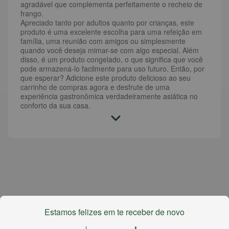
agradável que complementa perfeitamente o recheio de
frango.
Apreciado tanto por adultos quanto por crianças, este
produto é uma excelente escolha para uma refeição em
família, uma reunião com amigos ou simplesmente
quando você deseja mimar-se com algo especial. Além
disso, é um produto congelado, o que significa que você
pode armazená-lo facilmente para uso futuro. Então, por
que esperar? Adicione este produto delicioso ao seu
carrinho de compras agora e desfrute de uma
experiência gastronômica verdadeiramente asiática no
conforto da sua casa.
Estamos felizes em te receber de novo