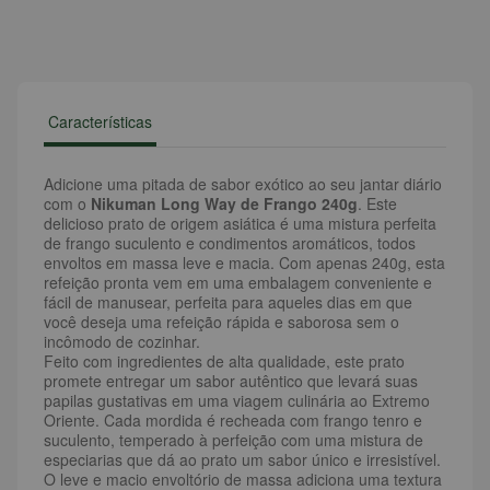
Características
Adicione uma pitada de sabor exótico ao seu jantar diário
com o
Nikuman Long Way de Frango 240g
. Este
delicioso prato de origem asiática é uma mistura perfeita
de frango suculento e condimentos aromáticos, todos
envoltos em massa leve e macia. Com apenas 240g, esta
refeição pronta vem em uma embalagem conveniente e
fácil de manusear, perfeita para aqueles dias em que
você deseja uma refeição rápida e saborosa sem o
incômodo de cozinhar.
Feito com ingredientes de alta qualidade, este prato
promete entregar um sabor autêntico que levará suas
papilas gustativas em uma viagem culinária ao Extremo
Oriente. Cada mordida é recheada com frango tenro e
suculento, temperado à perfeição com uma mistura de
especiarias que dá ao prato um sabor único e irresistível.
O leve e macio envoltório de massa adiciona uma textura