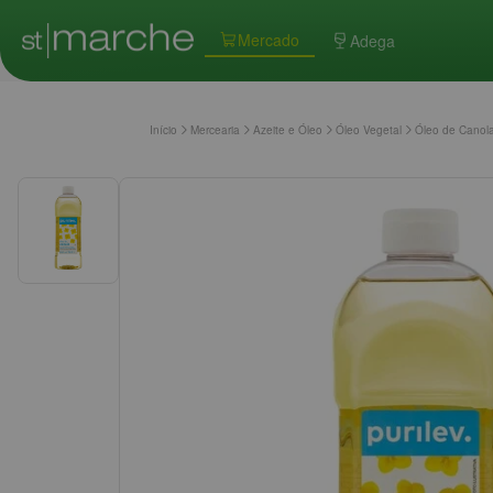
Mercado
Adega
Início
Mercearia
Azeite e Óleo
Óleo Vegetal
Óleo de Canola