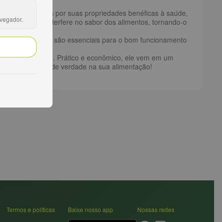
canola, conhecida por suas propriedades benéficas à saúde,
avegador.
abor suave não interfere no sabor dos alimentos, tornando-o
 ômega 3 e 6, que são essenciais para o bom funcionamento
is livres.
ticas de produção. Prático e econômico, ele vem em um
e um ingrediente de verdade na sua alimentação!
Termos e políticas
Baixe nosso app
Nossas redes