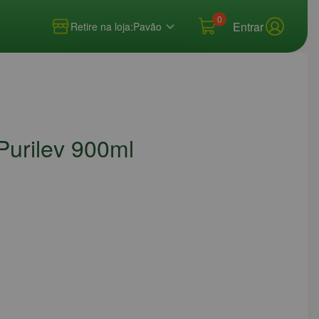
0
Entrar
Retire na loja:
Pavão
Purilev 900ml