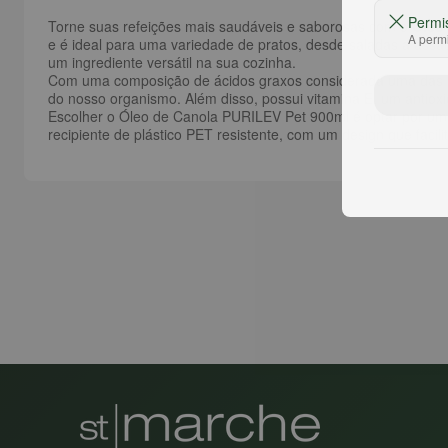
Permi
Torne suas refeições mais saudáveis e saborosas com o
Óleo
A permi
e é ideal para uma variedade de pratos, desde saladas a assado
um ingrediente versátil na sua cozinha.
Com uma composição de ácidos graxos considerada uma das mai
do nosso organismo. Além disso, possui vitamina E, um antioxid
Escolher o Óleo de Canola PURILEV Pet 900ml é optar por um 
recipiente de plástico PET resistente, com um design que fac