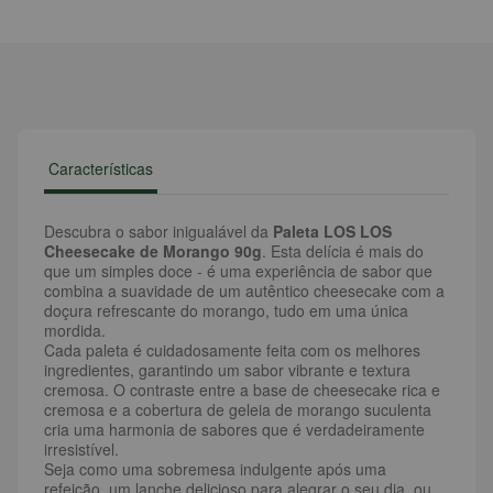
Características
Descubra o sabor inigualável da
Paleta LOS LOS
Cheesecake de Morango 90g
. Esta delícia é mais do
que um simples doce - é uma experiência de sabor que
combina a suavidade de um autêntico cheesecake com a
doçura refrescante do morango, tudo em uma única
mordida.
Cada paleta é cuidadosamente feita com os melhores
ingredientes, garantindo um sabor vibrante e textura
cremosa. O contraste entre a base de cheesecake rica e
cremosa e a cobertura de geleia de morango suculenta
cria uma harmonia de sabores que é verdadeiramente
irresistível.
Seja como uma sobremesa indulgente após uma
refeição, um lanche delicioso para alegrar o seu dia, ou