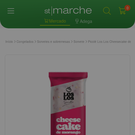
0
Mercado
Adega
Início
Congelados
Sorvetes e sobremesas
Sorvete
Picolé Los Los Cheesecake de 