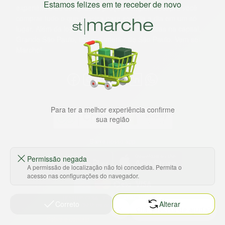
Estamos felizes em te receber de novo
experiência de compras, a preços competitivos, pra você
comprar tudo o que precisa para seu dia a dia em um só
lugar. Além da loja online temos 31 lojas físicas na capital,
Grande São Paulo, litoral e interior de São Paulo. Vem ser
Marche!
Para ter a melhor experiência confirme
sua região
Baixe nosso app
Permissão negada
A permissão de localização não foi concedida. Permita o
acesso nas configurações do navegador.
HORTUS COMERCIO DE ALIMENTOS S.A
Correto
Alterar
CNPJ: 09.000.493/0002-15
Sobre e contato
Termos e políticas