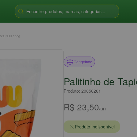
Encontre produtos, marcas, categorias...
pioca NUU 300g
Congelado
Palitinho de Ta
Produto: 20056261
R$ 23,50
/un
Produto Indisponível