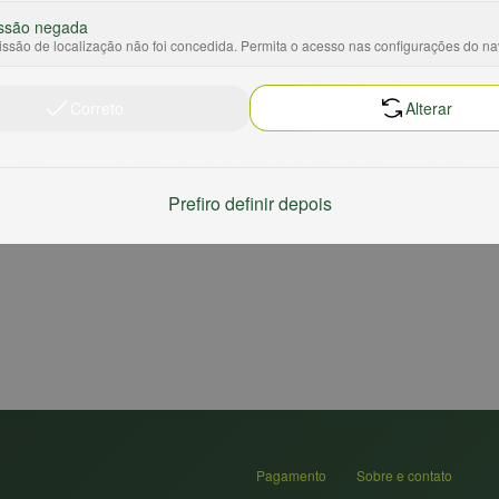
ssão negada
o na culinária brasileira que combina sabor irresistível com saúde e n
ssão de localização não foi concedida. Permita o acesso nas configurações do n
e sabor inigualável. Feito de ingredientes naturais, não contém glúte
e fácil de levar para qualquer lugar. Seja durante um lanche rápido n
Correto
Alterar
ersátil combina perfeitamente com uma variedade de alimentos e bebid
litinho de Tapioca é cheio de amor e dedicação, garantindo que você 
ar. Experimente você mesmo e descubra por que o Palitinho de Tapioc
Prefiro definir depois
Pagamento
Sobre e contato