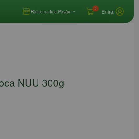
0
Entrar
Retire na loja:
Pavão
pioca NUU 300g