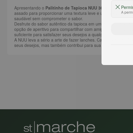
Permi
Apresentando o
Palitinho de Tapioca NUU 300g
- uma inovaçã
A permi
assado para proporcionar uma textura leve e uma experiência d
saudável sem comprometer o sabor.
Desfrute do sabor autêntico da tapioca em um formato prático 
opção de aperitivo para compartilhar com amigos, seu sabor v
suficiente para satisfazer seus desejos a qualquer momento.
A NUU leva a sério a arte de fazer lanches. Cada pacote de Pa
seus desejos, mas também contribui para sua saúde e bem-est