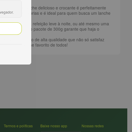
utrição. Este lanche delicioso e crocante é perfeitamente
avegador.
n, é baixo em calorias e é ideal para quem busca um lanche
o meio do dia, uma refeição leve à noite, ou até mesmo uma
as. Além disso, o pacote de 300g garante que haja o
receba um produto de alta qualidade que não só satisfaz
a NUU é o lanche favorito de todos!
Termos e políticas
Baixe nosso app
Nossas redes