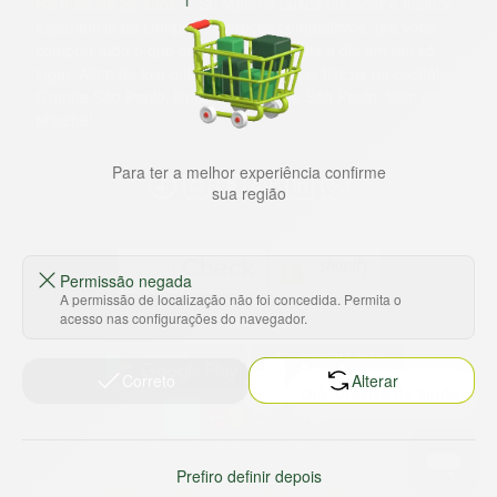
Há mais de 22 anos
, o St. Marche busca oferecer a melhor
experiência de compras, a preços competitivos, pra você
comprar tudo o que precisa para seu dia a dia em um só
lugar. Além da loja online temos 31 lojas físicas na capital,
Grande São Paulo, litoral e interior de São Paulo. Vem ser
Marche!
Para ter a melhor experiência confirme
sua região
Permissão negada
A permissão de localização não foi concedida. Permita o
acesso nas configurações do navegador.
Baixe nosso app
Correto
Alterar
HORTUS COMERCIO DE ALIMENTOS S.A
CNPJ: 09.000.493/0002-15
Prefiro definir depois
Sobre e contato
Termos e políticas