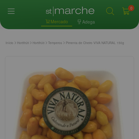
0
Mercado
Adega
Início
Hortifrúti
Hortifrúti
Temperos
Pimenta de Cheiro VIVA NATURAL 150g