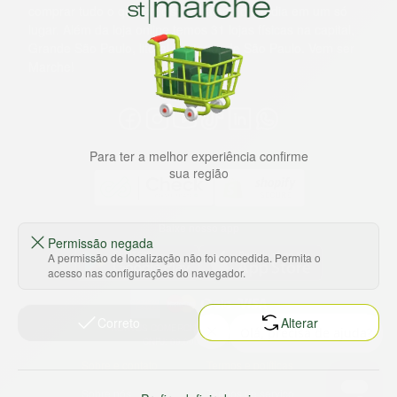
comprar tudo o que precisa para seu dia a dia em um só
lugar. Além da loja online temos 31 lojas físicas na capital,
Grande São Paulo, litoral e interior de São Paulo. Vem ser
Marche!
Para ter a melhor experiência confirme
sua região
Baixe nosso app
Permissão negada
A permissão de localização não foi concedida. Permita o
acesso nas configurações do navegador.
Correto
Alterar
HORTUS COMERCIO DE ALIMENTOS S.A
CNPJ: 09.000.493/0002-15
Sobre e contato
Termos e políticas
Sobre nós
Termos de serviço