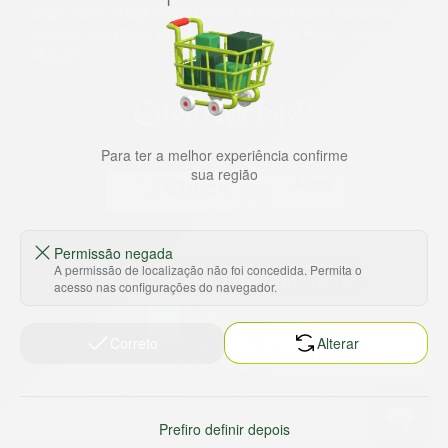
lugar. Além da loja online temos 31 lojas físicas na capital,
Grande São Paulo, litoral e interior de São Paulo. Vem ser
Marche!
Para ter a melhor experiência confirme
sua região
Baixe nosso app
Permissão negada
A permissão de localização não foi concedida. Permita o
acesso nas configurações do navegador.
Correto
Alterar
HORTUS COMERCIO DE ALIMENTOS S.A
CNPJ: 09.000.493/0002-15
Sobre e contato
Termos e políticas
Sobre nós
Termos de serviço
Prefiro definir depois