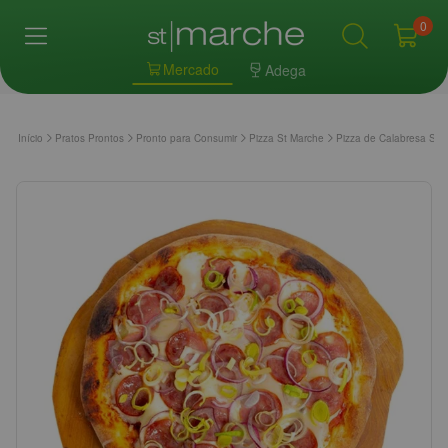
0
Mercado
Adega
Início
Pratos Prontos
Pronto para Consumir
Pizza St Marche
Pizza de Calabresa S