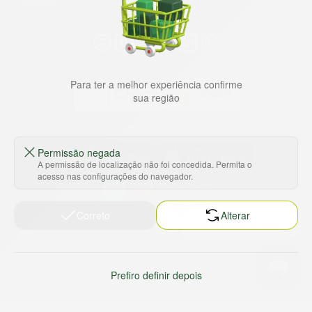
Marche!
Para ter a melhor experiência confirme
sua região
Baixe nosso app
Permissão negada
A permissão de localização não foi concedida. Permita o
acesso nas configurações do navegador.
HORTUS COMERCIO DE ALIMENTOS S.A
Correto
Alterar
CNPJ: 09.000.493/0002-15
Sobre e contato
Termos e políticas
Sobre nós
Termos de serviço
Prefiro definir depois
Ajuda e Suporte
Política de privacidade
Trabalhe conosco
Política de reembolso