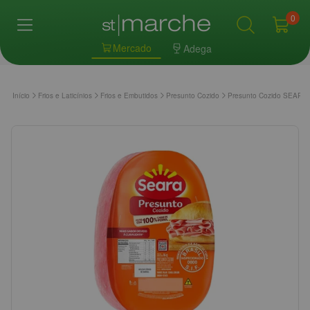
0
Mercado
Adega
Início
Frios e Laticínios
Frios e Embutidos
Presunto Cozido
Presunto Cozido SEARA T