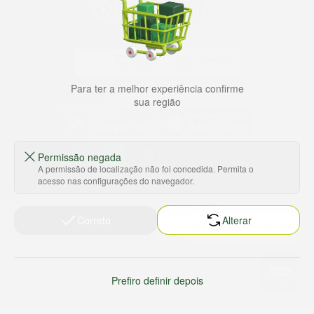
Para ter a melhor experiência confirme
Baixe nosso app
sua região
Permissão negada
A permissão de localização não foi concedida. Permita o
HORTUS COMERCIO DE ALIMENTOS S.A
acesso nas configurações do navegador.
CNPJ: 09.000.493/0002-15
Sobre e contato
Termos e políticas
Correto
Alterar
Sobre nós
Termos de serviço
Ajuda e Suporte
Política de privacidade
Trabalhe conosco
Política de reembolso
Prefiro definir depois
Sustentabilidade
Política de frete
Nossas lojas