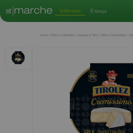
Mercado
Adega
Início
Frios e Laticínios
Queijos e Tofu
Brie e Camembert
Qu