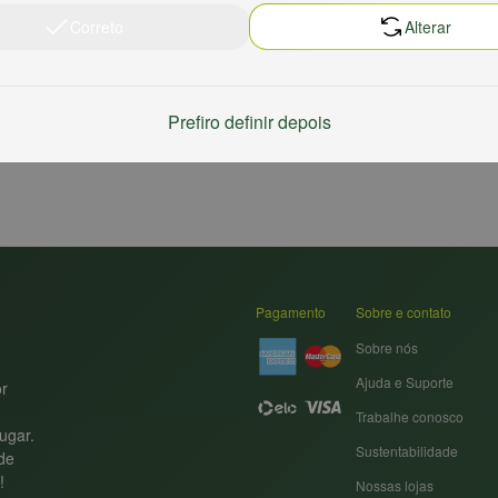
Correto
Alterar
Prefiro definir depois
Pagamento
Sobre e contato
Sobre nós
Ajuda e Suporte
or
Trabalhe conosco
ugar.
Sustentabilidade
nde
!
Nossas lojas