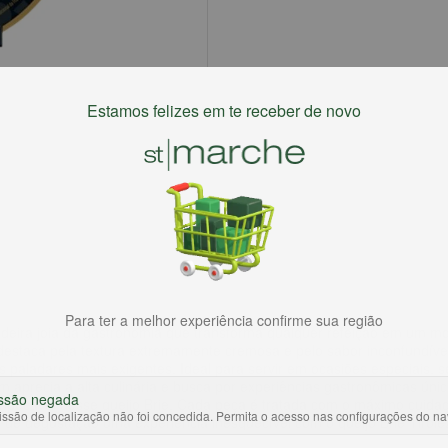
Estamos felizes em te receber de novo
Para ter a melhor experiência confirme sua região
deira joia da gastronomia que transforma qualquer refeição em um m
destaca pela textura extremamente cremosa e pelo sabor inconfundíve
 paladares mais exigentes. Ideal para servir em ocasiões especiais, se
 aprecia a alta culinária e busca por experiências gastronômicas únic
ssão negada
mpecável desse queijo Brie. Cada peça é tratada com o máximo cuidad
ssão de localização não foi concedida. Permita o acesso nas configurações do n
 de degustação uma experiência inesquecível com o queijo Brie Tirol