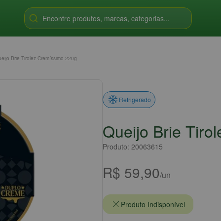
Encontre produtos, marcas, categorias...
eijo Brie Tirolez Cremíssimo 220g
Refrigerado
Queijo Brie Tir
Produto: 20063615
R$ 59,90
/un
Produto Indisponível