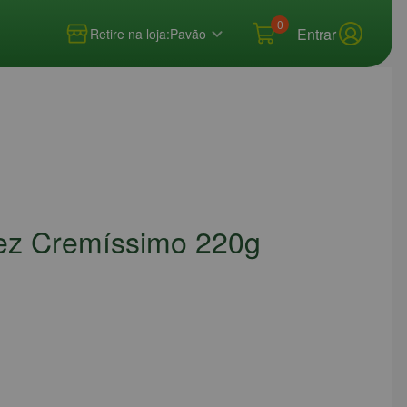
0
Entrar
Retire na loja:
Pavão
olez Cremíssimo 220g