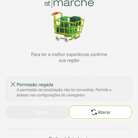
Há mais de 22 anos
, o St. Marche busca oferecer a melhor
experiência de compras, a preços competitivos, pra você
comprar tudo o que precisa para seu dia a dia em um só
lugar. Além da loja online temos 31 lojas físicas na capital,
Grande São Paulo, litoral e interior de São Paulo. Vem ser
Para ter a melhor experiência confirme
Marche!
sua região
Permissão negada
A permissão de localização não foi concedida. Permita o
acesso nas configurações do navegador.
Correto
Alterar
Baixe nosso app