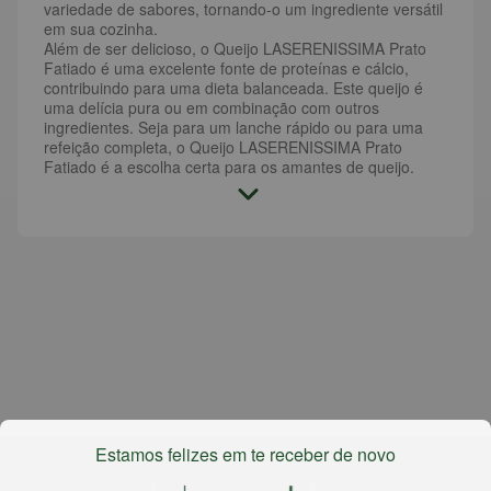
variedade de sabores, tornando-o um ingrediente versátil
em sua cozinha.
Além de ser delicioso, o Queijo LASERENISSIMA Prato
Fatiado é uma excelente fonte de proteínas e cálcio,
contribuindo para uma dieta balanceada. Este queijo é
uma delícia pura ou em combinação com outros
ingredientes. Seja para um lanche rápido ou para uma
refeição completa, o Queijo LASERENISSIMA Prato
Fatiado é a escolha certa para os amantes de queijo.
Estamos felizes em te receber de novo