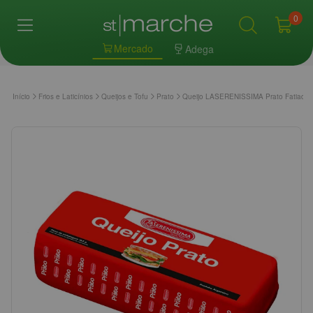
0
Mercado
Adega
Início
Frios e Laticínios
Queijos e Tofu
Prato
Queijo LASERENISSIMA Prato Fatiado