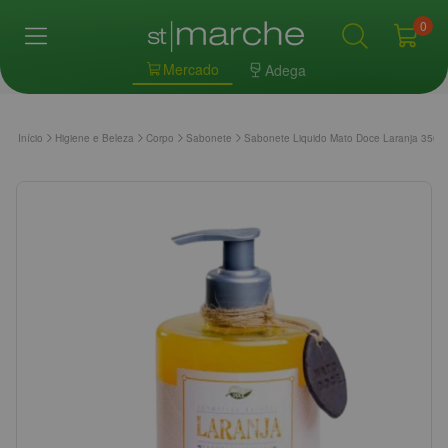
0
Mercado
Adega
Início
Higiene e Beleza
Corpo
Sabonete
Sabonete Liquido Mato Doce Laranja 350m