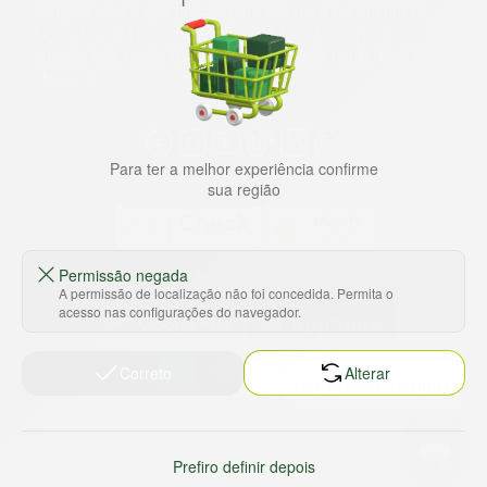
comprar tudo o que precisa para seu dia a dia em um só
lugar. Além da loja online temos 31 lojas físicas na capital,
Grande São Paulo, litoral e interior de São Paulo. Vem ser
Marche!
Para ter a melhor experiência confirme
sua região
Permissão negada
Baixe nosso app
A permissão de localização não foi concedida. Permita o
acesso nas configurações do navegador.
Correto
Alterar
HORTUS COMERCIO DE ALIMENTOS S.A
CNPJ: 09.000.493/0002-15
Sobre e contato
Termos e políticas
Prefiro definir depois
Sobre nós
Termos de serviço