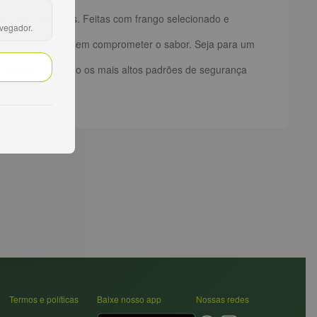
às suas refeições. Feitas com frango selecionado e
avegador.
 saboroso.
 tempo na cozinha sem comprometer o sabor. Seja para um
roduzidas seguindo os mais altos padrões de segurança
o Brasil.
Termos e políticas
Baixe nosso app
Nossas redes