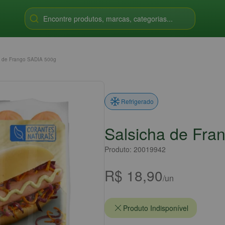
Encontre produtos, marcas, categorias...
a de Frango SADIA 500g
Refrigerado
Salsicha de Fra
Produto: 20019942
R$ 18,90
/un
Produto Indisponível