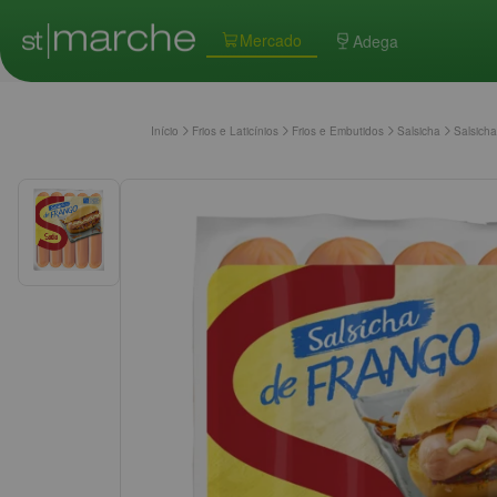
Mercado
Adega
Início
Frios e Laticínios
Frios e Embutidos
Salsicha
Salsich