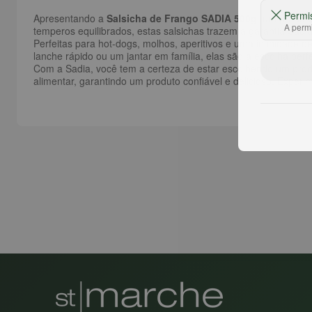
Permi
Apresentando a
Salsicha de Frango SADIA 500g
, um produto
A permi
temperos equilibrados, estas salsichas trazem a garantia Sadia
Perfeitas para hot-dogs, molhos, aperitivos e uma infinidade
lanche rápido ou um jantar em família, elas são a escolha perf
Com a Sadia, você tem a certeza de estar escolhendo um prod
alimentar, garantindo um produto confiável e delicioso. Experi