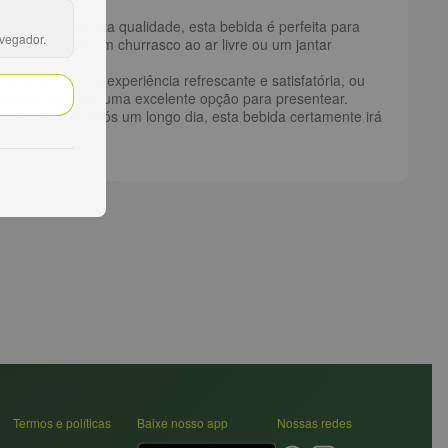
ntes da mais alta qualidade, esta bebida é perfeita para
avegador.
 ocasião, seja um churrasco ao ar livre ou um jantar
erecendo uma experiência refrescante e satisfatória, ou
também faz dela uma excelente opção para presentear.
ara relaxar após um longo dia, esta bebida certamente irá
Termos e políticas
Baixe nosso app
Nossas redes