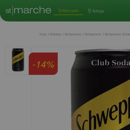
Mercado
Adega
Início
Bebidas
Refrigerante
Refrigerante
Refrigerante Sch
-
14
%