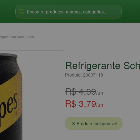
Encontre produtos, marcas, categorias...
weppes Club Soda 350ml
Refrigerante S
Produto: 20007118
R$ 4,39
/un
R$ 3,79
/un
Produto Indisponível