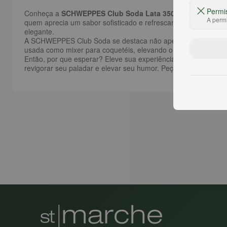
Permi
Conheça a
SCHWEPPES Club Soda Lata 350ml
, um refresco
A permi
quem aprecia um sabor sofisticado e refrescante. Sua efervesc
elegante.
A SCHWEPPES Club Soda se destaca não apenas pelo sabor, mas
usada como mixer para coquetéis, elevando o sabor de suas b
Então, por que esperar? Eleve sua experiência de bebida com
revigorar seu paladar e elevar seu humor. Peça já a sua!