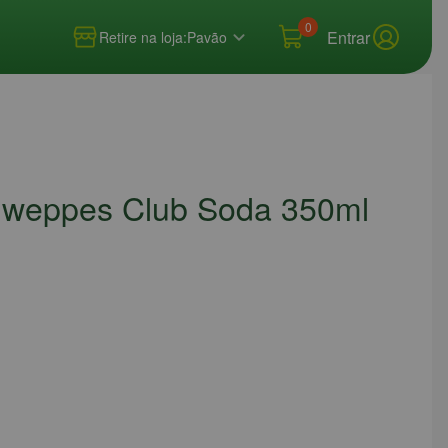
0
Entrar
Retire na loja:
Pavão
chweppes Club Soda 350ml