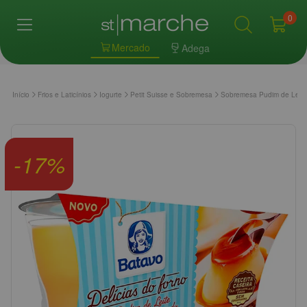
0
Mercado
Adega
Início
Frios e Laticínios
Iogurte
Petit Suisse e Sobremesa
Sobremesa Pudim de Lei
-
17
%