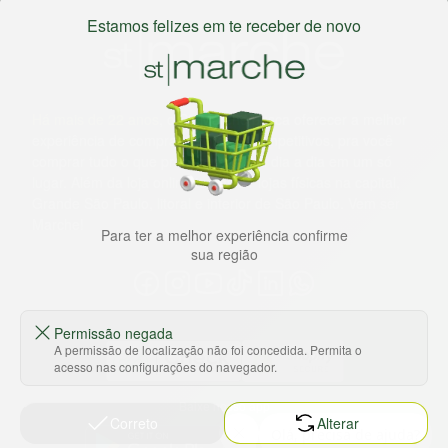
Estamos felizes em te receber de novo
Há mais de 22 anos
, o St. Marche busca oferecer a melhor
experiência de compras, a preços competitivos, pra você
comprar tudo o que precisa para seu dia a dia em um só
lugar. Além da loja online temos 31 lojas físicas na capital,
Grande São Paulo, litoral e interior de São Paulo. Vem ser
Marche!
Para ter a melhor experiência confirme
sua região
Permissão negada
A permissão de localização não foi concedida. Permita o
acesso nas configurações do navegador.
Baixe nosso app
Correto
Alterar