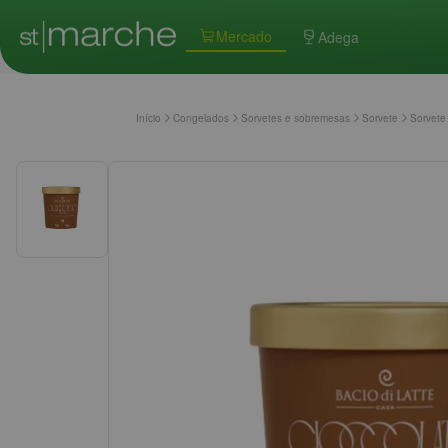
Mercado
Adega
Início
Congelados
Sorvetes e sobremesas
Sorvete
Sorvete