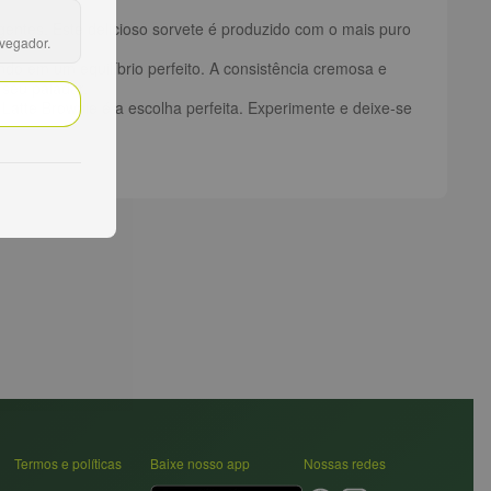
gentes. Este delicioso sorvete é produzido com o mais puro
avegador.
o em um equilíbrio perfeito. A consistência cremosa e
 seu paladar.
atte Brownie é a escolha perfeita. Experimente e deixe-se
Termos e políticas
Baixe nosso app
Nossas redes