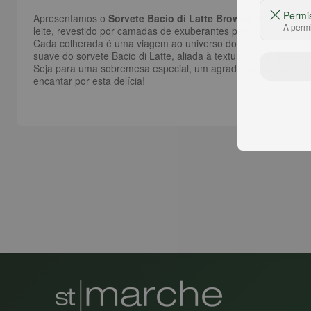
Permi
Apresentamos o
Sorvete Bacio di Latte Brownie 490ml
, uma
A permi
leite, revestido por camadas de exuberantes pedaços de brown
Cada colherada é uma viagem ao universo do sabor, onde o do
suave do sorvete Bacio di Latte, aliada à textura rica e densa
Seja para uma sobremesa especial, um agrado no final da tard
encantar por esta delícia!