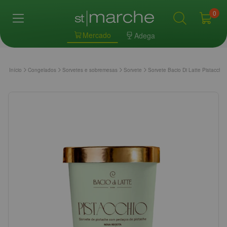
0
Mercado
Adega
Início
Congelados
Sorvetes e sobremesas
Sorvete
Sorvete Bacio Di Latte Pistacchi