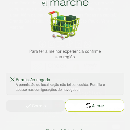
experiência de compras, a preços competitivos, pra você
comprar tudo o que precisa para seu dia a dia em um só
lugar. Além da loja online temos 31 lojas físicas na capital,
Grande São Paulo, litoral e interior de São Paulo. Vem ser
Marche!
Para ter a melhor experiência confirme
sua região
Permissão negada
Baixe nosso app
A permissão de localização não foi concedida. Permita o
acesso nas configurações do navegador.
Correto
Alterar
HORTUS COMERCIO DE ALIMENTOS S.A
CNPJ: 09.000.493/0002-15
Sobre e contato
Termos e políticas