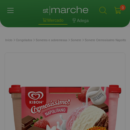
0
Mercado
Adega
Início
Congelados
Sorvetes e sobremesas
Sorvete
Sorvete Cremosíssimo Napolitano