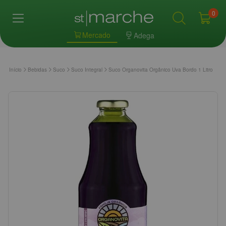
0
Mercado
Adega
Início
Bebidas
Suco
Suco Integral
Suco Organovita Orgânico Uva Bordo 1 Litro