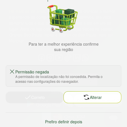
Há mais de 22 anos
, o St. Marche busca oferecer a melhor
experiência de compras, a preços competitivos, pra você
comprar tudo o que precisa para seu dia a dia em um só
lugar. Além da loja online temos 31 lojas físicas na capital,
Grande São Paulo, litoral e interior de São Paulo. Vem ser
Marche!
Para ter a melhor experiência confirme
sua região
Permissão negada
A permissão de localização não foi concedida. Permita o
acesso nas configurações do navegador.
Baixe nosso app
Correto
Alterar
Prefiro definir depois
HORTUS COMERCIO DE ALIMENTOS S.A