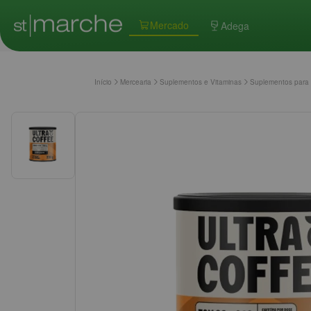
Mercado
Adega
Início
Mercearia
Suplementos e Vitaminas
Suplementos para