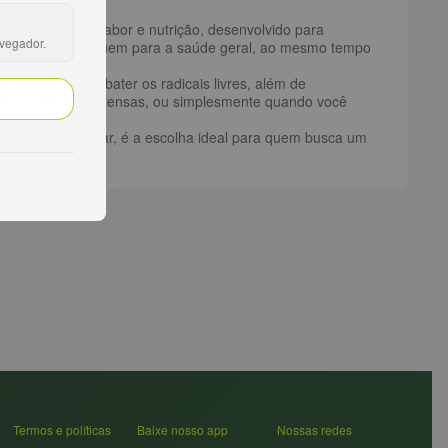
ão perfeita de sabor e nutrição, desenvolvido para
avegador.
erais que contribuem para a saúde geral, ao mesmo tempo
 ajudam a combater os radicais livres, além de
icas ou mentais intensas, ou simplesmente quando você
cioso para saborear, é a escolha ideal para quem busca um
Termos e políticas
Baixe nosso app
Nossas redes