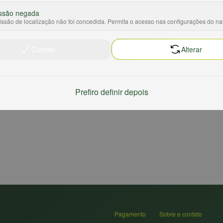
ssão negada
 ULTRACOFFEE Cappuccino 220g
. Este suplemento é uma combinaç
ssão de localização não foi concedida. Permita o acesso nas configurações do n
 performance mental. Cada porção é enriquecida com vitaminas e min
ra.
mbém é benéfico para a sua saúde. Contém antioxidantes poderosos que
Correto
Alterar
sempenho cognitivo. É perfeito para consumo antes de atividades fís
qualquer desafio com nossa mistura premium. Fácil de preparar e deli
!
Prefiro definir depois
Pagamento
Sobre e contato