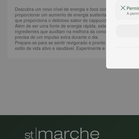
Permi
Descubra um novo nível de energia e foco com o
Suplemento
A permi
proporcionar um aumento de energia sustentado e melhorar a
que proporciona o delicioso sabor do cappuccino que você ado
Além de ser uma fonte de energia rápida, este suplemento ta
ingredientes que auxiliam na melhora da concentração e do de
precisa de um impulso extra durante o dia.
Prepare-se para se sentir revigorado e pronto para enfrentar 
estilo de vida ativo e saudável. Experimente e sinta a diferença