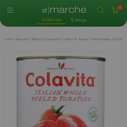
0
Mercado
Adega
Início
Mercearia
Molhos e Condimentos
Molho de Tomate
Tomate Pelado COLAVITA