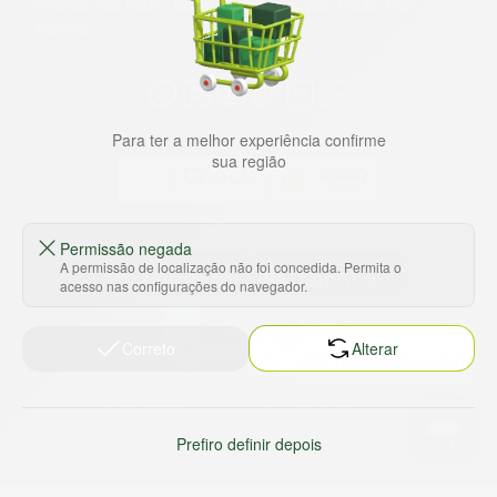
Grande São Paulo, litoral e interior de São Paulo. Vem ser
Marche!
Para ter a melhor experiência confirme
sua região
Baixe nosso app
Permissão negada
A permissão de localização não foi concedida. Permita o
acesso nas configurações do navegador.
Correto
Alterar
HORTUS COMERCIO DE ALIMENTOS S.A
CNPJ: 09.000.493/0002-15
Sobre e contato
Termos e políticas
Sobre nós
Termos de serviço
Prefiro definir depois
Ajuda e Suporte
Política de privacidade