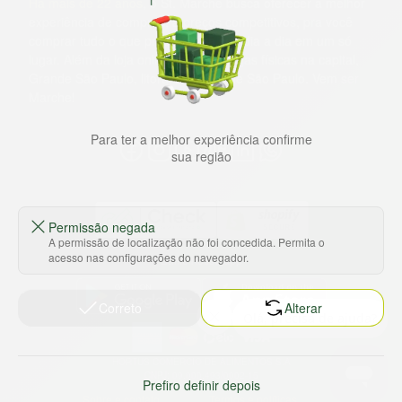
Há mais de 22 anos
, o St. Marche busca oferecer a melhor
experiência de compras, a preços competitivos, pra você
comprar tudo o que precisa para seu dia a dia em um só
lugar. Além da loja online temos 31 lojas físicas na capital,
Grande São Paulo, litoral e interior de São Paulo. Vem ser
Marche!
Para ter a melhor experiência confirme
sua região
Permissão negada
A permissão de localização não foi concedida. Permita o
acesso nas configurações do navegador.
Baixe nosso app
Correto
Alterar
HORTUS COMERCIO DE ALIMENTOS S.A
CNPJ: 09.000.493/0002-15
Prefiro definir depois
Sobre e contato
Termos e políticas