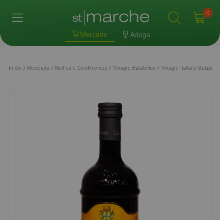
0
Mercado
Adega
Início
Mercearia
Molhos e Condimentos
Vinagre Balsâmico
Vinagre Italiano Balsâm