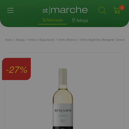
0
Mercado
Adega
Início
Adega
Vinho e Espumante
Vinho Branco
Vinho Argentino Benjamin Torrontes
-
27
%