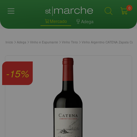
0
Mercado
Adega
Início
Adega
Vinho e Espumante
Vinho Tinto
Vinho Argentino CATENA Zapata Cabe
-
15
%