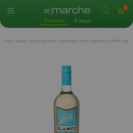
0
Mercado
Adega
Início
Adega
Vinho e Espumante
Vinho Branco
Vinho Argentino LA POSTA Corte B