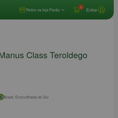
0
Entrar
Retire na loja:
Pavão
o Manus Class Teroldego
Brasil, Encruzilhada do Sul