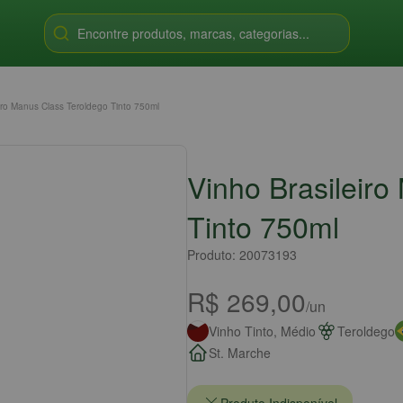
Encontre produtos, marcas, categorias...
iro Manus Class Teroldego Tinto 750ml
Vinho Brasileir
Tinto 750ml
Produto: 20073193
R$ 269,00
/un
Vinho Tinto, Médio
Teroldego
St. Marche