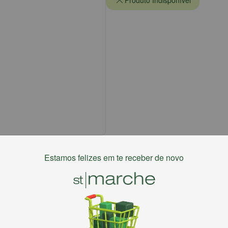
Produto Indisponível
Estamos felizes em te receber de novo
Harmonizaçã
orpo e longa persistência e de extrema
Carnes vermelhas
peciarias, notas de chocolate, café e baunilha. Em
risotos. Pratos c
carnes de caça.