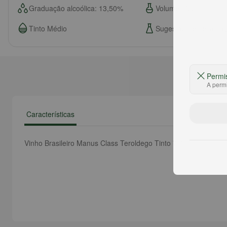
Graduação alcoólica: 13,50%
Volume: 750
Tinto Médio
Sugestão de decanta
Permi
A permi
Características
Vinho Brasileiro Manus Class Teroldego Tinto 750ml