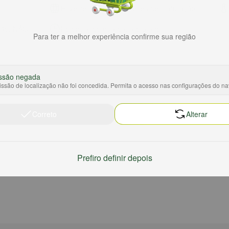
Envelhecimento: 12 meses de maturação.
ção: NÃO
Potencial de guarda: até 5 anos
Para ter a melhor experiência confirme sua região
ssão negada
ssão de localização não foi concedida. Permita o acesso nas configurações do n
Correto
Alterar
Prefiro definir depois