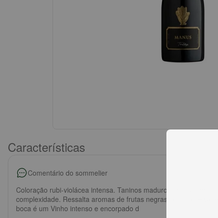
Características
Comentário do sommelier
Coloração rubi-violácea intensa. Taninos maduros com um bom c
complexidade. Ressalta aromas de frutas negras como ameixa, es
boca é um Vinho intenso e encorpado d