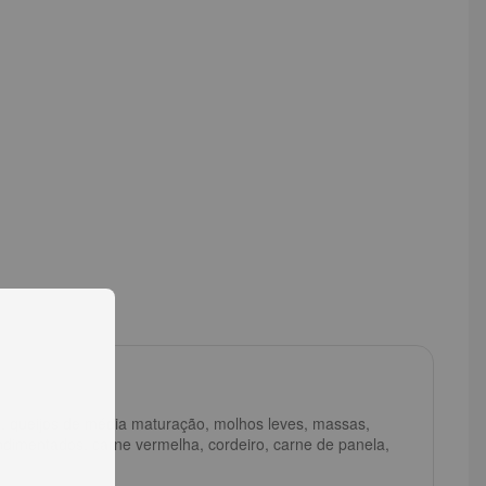
o
, queijos de média maturação, molhos leves, massas,
ondimentados, carne vermelha, cordeiro, carne de panela,