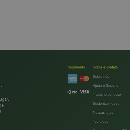
Pagamento
Sobre e contato
Sobre nós
Ajuda e Suporte
or
Trabalhe conosco
ugar.
Sustentabilidade
nde
!
Nossas lojas
Tabloides